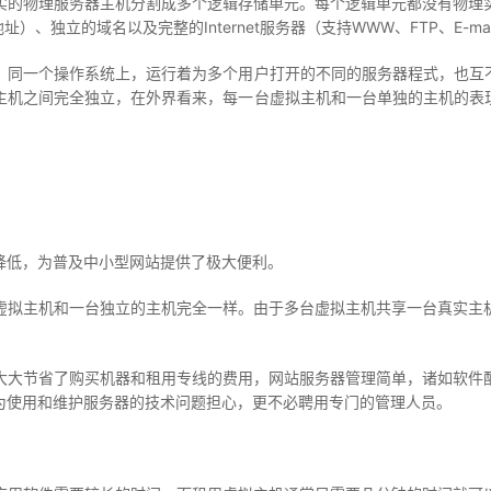
的物理服务器主机分割成多个逻辑存储单元。每个逻辑单元都没有物理实
）、独立的域名以及完整的Internet服务器（支持WWW、FTP、E-ma
一个操作系统上，运行着为多个用户打开的不同的服务器程式，也互不
拟主机之间完全独立，在外界看来，每一台虚拟主机和一台单独的主机的表
低，为普及中小型网站提供了极大便利。
拟主机和一台独立的主机完全一样。由于多台虚拟主机共享一台真实主机
大节省了购买机器和租用专线的费用，网站服务器管理简单，诸如软件配
为使用和维护服务器的技术问题担心，更不必聘用专门的管理人员。