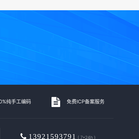
00%纯手工编码
免费ICP备案服务
13921593791
( 7*24h )